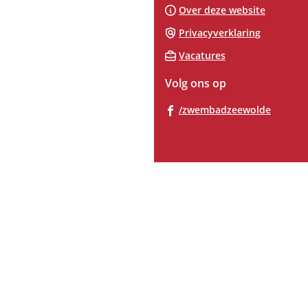
Over deze website
Privacyverklaring
Vacatures
Volg ons op
(Verwij
/zwembadzeewolde
naar
een
extern
websit