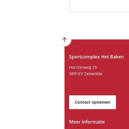
Scroll
naar
Sportcomplex Het Baken
boven
naar
Horsterweg 25
het
3891EV Zeewolde
begin
van
de
paginainhoud
Contact opnemen
Meer informatie