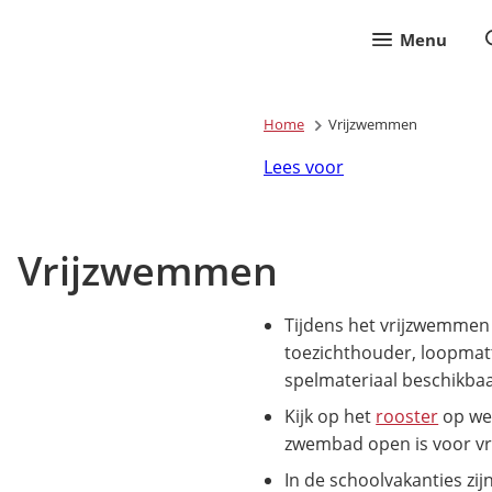
Menu
Home
Vrijzwemmen
Lees voor
Vrijzwemmen
Tijdens het vrijzwemmen 
toezichthouder, loopmat
spelmateriaal beschikbaa
Kijk op het
rooster
op wel
zwembad open is voor v
In de schoolvakanties zi