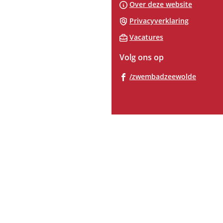
Over deze website
Privacyverklaring
Vacatures
Volg ons op
(Verwij
/zwembadzeewolde
naar
een
extern
websit