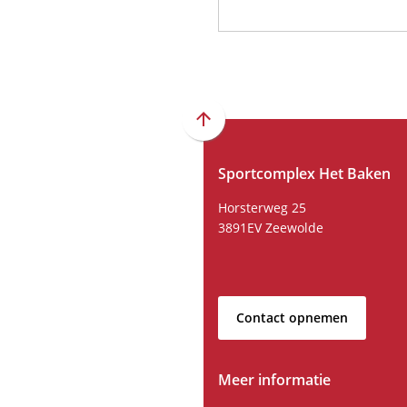
Scroll
naar
Sportcomplex Het Baken
boven
naar
Horsterweg 25
het
3891EV Zeewolde
begin
van
de
paginainhoud
Contact opnemen
Meer informatie