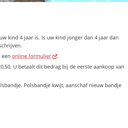
uw kind 4 jaar is. Is uw kind jonger dan 4 jaar dan
schrijven.
(Verwijst
a een
online formulier
.
naar
 20,50. U betaalt dit bedrag bij de eerste aankoop van
een
externe
olsbandje. Polsbandje kwijt, aanschaf nieuw bandje
website)