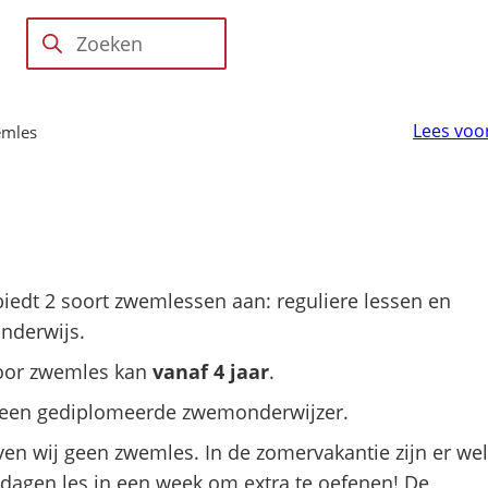
Openingstijden
Kosten
Contact
Zoeken
en rooster
Lees voo
mles
edt 2 soort zwemlessen aan: reguliere lessen en
onderwijs.
voor zwemles kan
vanaf 4 jaar
.
an een gediplomeerde zwemonderwijzer.
ven wij geen zwemles. In de zomervakantie zijn er wel
5 dagen les in een week om extra te oefenen! De