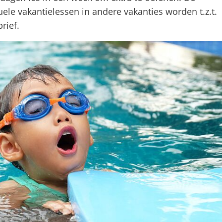
ele vakantielessen in andere vakanties worden t.z.t.
rief.