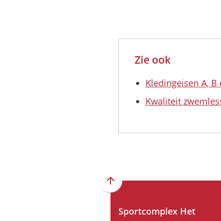
Zie ook
Kledingeisen A, B
Kwaliteit zwemles
Scroll
naar
boven
Sportcomplex Het