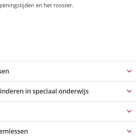
eningstijden en het rooster.
sen
nderen in speciaal onderwijs
wemlessen