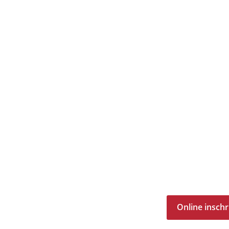
Online inschr
(Verwijst
naar